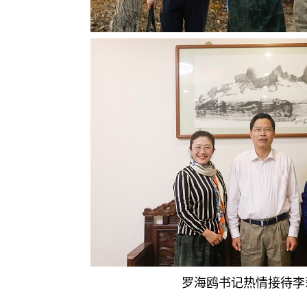
罗海鸥书记热情接待李