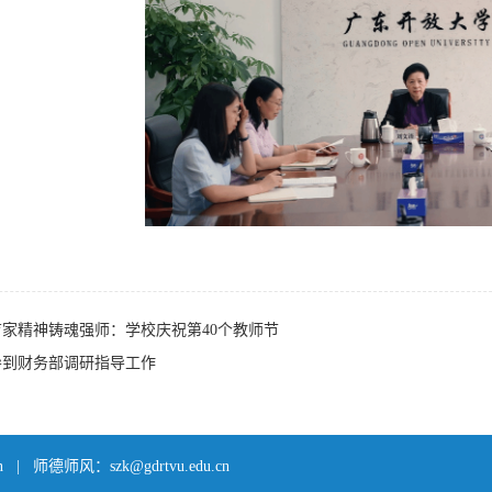
育家精神铸魂强师：学校庆祝第40个教师节
导到财务部调研指导工作
n | 师德师风：szk@gdrtvu.edu.cn