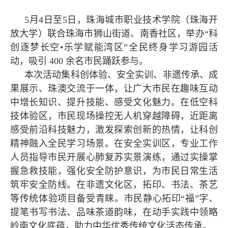
5月4日至5日，珠海城市职业技术学院（珠海开
放大学）联合珠海市狮山街道、南香社区，举办“科
创逐梦长空•乐学赋能湾区”全民终身学习游园活
动，吸引 400 余名市民踊跃参与。
本次活动集科创体验、安全实训、非遗传承、成
果展示、珠澳交流于一体，让广大市民在趣味互动
中增长知识、提升技能、感受文化魅力。在低空科
技体验区，市民现场操控无人机穿越障碍，近距离
感受前沿科技魅力，激发探索创新的热情，让科创
精神融入全民学习场景。在安全实训区，专业工作
人员指导市民开展心肺复苏实景演练，通过实操掌
握急救技能，强化安全防护意识，为市民日常生活
筑牢安全防线。在非遗文化区，拓印、书法、茶艺
等传统体验项目备受青睐。市民静心拓印“福”字、
提笔书写书法、品味茶道韵味，在动手实践中领略
岭南文化底蕴，助力中华优秀传统文化活态传承。