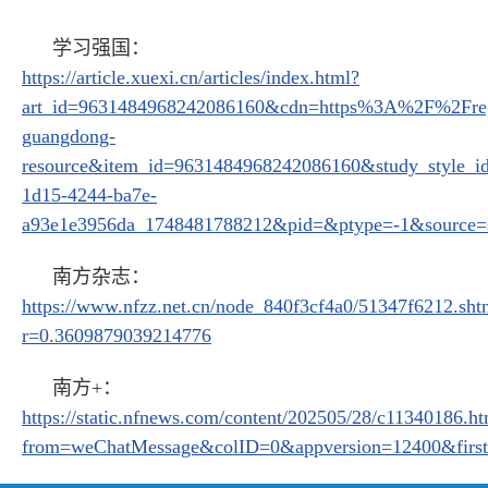
学习强国：
https://article.xuexi.cn/articles/index.html?
art_id=9631484968242086160&cdn=https%3A%2F%2Fre
guangdong-
resource&item_id=9631484968242086160&study_style_
1d15-4244-ba7e-
a93e1e3956da_1748481788212&pid=&ptype=-1&source=s
南方杂志：
https://www.nfzz.net.cn/node_840f3cf4a0/51347f6212.sht
r=0.3609879039214776
南方+：
https://static.nfnews.com/content/202505/28/c11340186.h
from=weChatMessage&colID=0&appversion=12400&firs