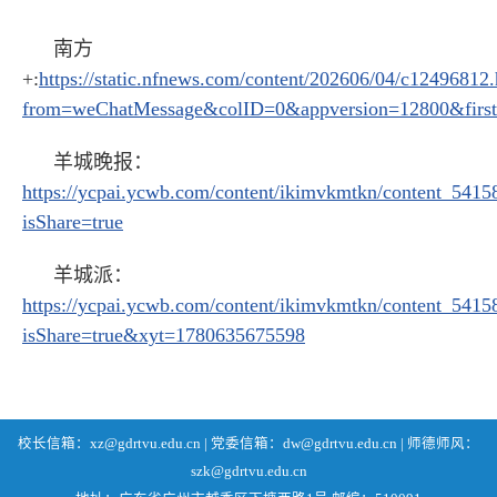
南方
+:
https://static.nfnews.com/content/202606/04/c12496812
from=weChatMessage&colID=0&appversion=12800&firs
羊城晚报：
https://ycpai.ycwb.com/content/ikimvkmtkn/content_5415
isShare=true
羊城派：
https://ycpai.ycwb.com/content/ikimvkmtkn/content_5415
isShare=true&xyt=1780635675598
校长信箱：xz@gdrtvu.edu.cn | 党委信箱：dw@gdrtvu.edu.cn | 师德师风：
szk@gdrtvu.edu.cn