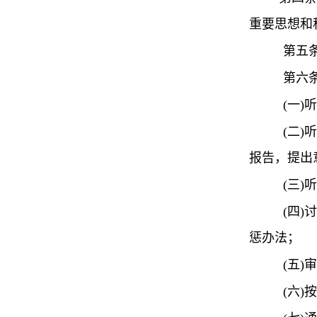
重要思想和
第五
第六
(
一
)
听
(
二
)
听
报告，提出
(
三
)
听
(
四
)
讨
惩办法；
(
五
)
审
(
六
)
按