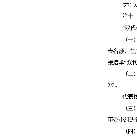
(
六
)
“
第十
“双代
（一
表名额，在
接选举“双
（二
2/3
。
代表
（三
审查小组进
（四