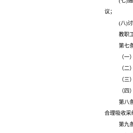
(
七
)
通
议；
(
八
)
讨
教职
第七
（一
（二
（三
（四
第八
合理吸收采
第九