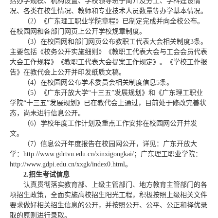
括办学规模、机构设置、学校领导班子简介及分工、学科建设情
况、各类在校生情况、教师和专业技术人员数量等办学基本情况。
（2）《广东理工职业学院章程》已制定完成并向全校公布。
在校园网和各部门网页上公开学校规章制度。
（3）在校园网和部门网页公布教职工代表大会相关制度3条。
主要包括《校务公开实施细则》《教职工代表大会与工会会员代表
大会工作规程》《教职工代表大会提案工作规定》。《学校工作报
告》在教代会上公开并印发纸质文稿。
（4）在校园网公布学术委员会相关制度信息5条。
（5）《广东开放大学“十三五”发展规划》和《广东理工职业
学院“十三五”发展规划》已在教代会上通过，目前处于修改完善状
态，尚未进行信息公开。
（6）学校年度工作计划及重点工作安排在校园网公开并发
文。
（7）信息公开年度报告在校园网公开，详见：广东开放大
学：http://www.gdrtvu.edu.cn/xinxigongkai/；广东理工职业学院：
http://www.gdpi.edu.cn/xxgk/index0.html。
2.
招生考试信息
认真贯彻落实教育部、上级主管部门、地方教育主管部门的各
项招生政策，全面实施高校招生阳光工程，积极按照上级相关文件
要求做好相关招生信息的公开，并按照公开、公平、公正和择优录
取的原则进行录取。