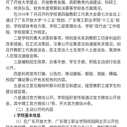
开了开放大学建设、开放教育发展、高职教育内涵建设、科研工
作、师资队伍、财务年度预算和决算等学校各方面情况。
在2016年７月召开的学校第四届教职工代表大会第七次会议上
通过了广东开放大学“十三五”规划、广东理工职业学院“十三五”规
划、学校绩效考核方案、学校二级管理办法、学校“双代会”工作规
程、学校提案工作规定。
二是学校的重大决策和事项，特别是关系到教职工切身利益的
改革措施，在正式决策前，注重公开征集意见和通报有关情况，如
召开教职工代表座谈会、民主党派人士及党外人士座谈会、离退休
人员情况通报会等。
三是编制招生简章、办事手册、学生手册，积极主动进行信息
公开。
四是利用宣传灯箱、公告栏、移动展板、橱窗、海报、横幅、
校园广播站等公开有关校务的内容。
五是设立意见箱倾听群众的意见和建议，接受教职工或学生的
建议或监督。
六是通过官方微信公开。学校组织宣传部通过官方微信公开信
息，其中理工官方微信117条、开大官方微信40条。
（二）主动公开的内容
1.
学校基本信息
（1）在广东开放大学、广东理工职业学院校园网主页公开包