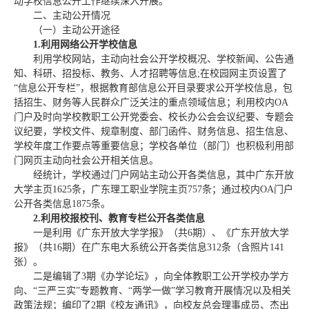
动学校信息公开工作继续深入开展。
二、主动公开情况
（一）主动公开途径
1.
利用网络公开学校信息
利用学校网站，主动向社会公开学校概况、学校新闻、公告通
知、科研、招投标、教务、人才招聘等信息;在校园网主页设置了
“信息公开专栏”，根据教育部信息公开目录要求公开学校信息，包
括招生、财务等人民群众广泛关注的重点领域信息；利用校内OA
门户及时向学校教职工公开党委会、校长办公会会议纪要、专题会
议纪要，学校文件、规章制度、部门函件、财务信息、招生信息、
学校年度工作要点等重要信息；学校各单位（部门）也积极利用部
门网页主动向社会公开相关信息。
经统计，学校通过门户网站主动公开各类信息，其中广东开放
大学主页1625条，广东理工职业学院主页757条；通过校内OA门户
公开各类信息1875条。
2.
利用校报校刊、教育专栏公开各类信息
一是利用《广东开放大学学报》（共6期）、《广东开放大学
报》（共16期）在广东电大系统公开各类信息312条（含照片141
张）。
二是编辑了3期《办学论坛》，向全体教职工公开学校办学方
向、“三严三实”专题教育、“两学一做”学习教育开展情况以及相关
政策法规；编印了2期《校友通讯》，向校友总会理事成员、杰出