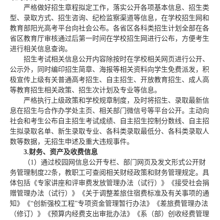
严格做好招生章程拟定工作，落实公开各项基本信息、招生类
型、录取方式、招生咨询、纪检监察渠道等信息，在学校招生网和
教育部阳光高考平台向社会公布。各省区各科类招生计划全部在各
省区教育厅审核通过后第一时间在学校招生网进行公布，方便考生
进行相关信息查询。
招生考试相关信息公开内容除按时在学校相关网页进行公开、
公示外，同时编印招生简章、海报等相关资料向学生免费派发，积
极宣传上级有关普通高考招生、自主招生、开放教育招生、成人高
等教育招生相关政策、招生次计划及专业等信息。
严格执行上级政策和学校规章制度，及时将招生、录取最新信
息在招生与合作办学处主页、相关部门微信号等平台公开。主动向
社会和考生公布自主招生考试成绩、自主招生控制分数线、自主招
生拟录取名单、新生录取专业、各科类录取最低分、各科类录取人
数等数据，无招生申述及重大违规事件。
3.
财务、资产及收费信息
（1）通过校园网信息公开专栏、部门网页及发文形式公开财
务管理制度22条，教职工可查阅相关财经政策和财务管理规定。具
体包括《专家讲座和评审费发放管理办法（试行）》《接受社会捐
赠管理办法（试行）》《关于调整差旅住宿费标准及有关事项的通
知》《“创新强校工程”专项资金管理暂行办法》《差旅费管理办法
（修订）》《预算内经费支出审批办法》《系（部）创收经费管理