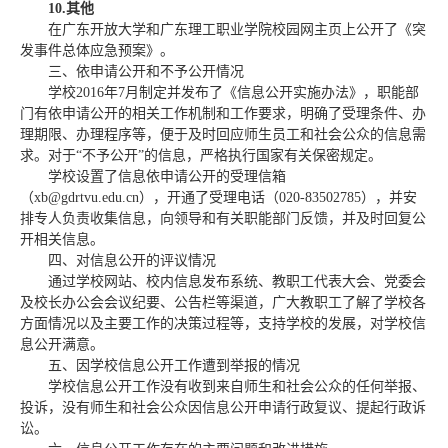
10.
其他
在广东开放大学和广东理工职业学院校园网主页上公开了《突
发事件总体应急预案》。
三、依申请公开和不予公开情况
学校2016年7月制定并发布了《信息公开实施办法》，职能部
门有依申请公开的相关工作机制和工作要求，明确了受理条件、办
理期限、办理程序等，便于及时回应师生员工和社会公众的信息需
求。对于“不予公开”的信息，严格执行国家有关保密规定。
学校
设置了信息依申请公开的受理信箱
（xb@gdrtvu.edu.cn），开通了受理电话（020-83502785），并安
排专人负责收集信息，向领导和有关职能部门反馈，并及时回复公
开相关信息。
四、对信息公开的评议情况
通过学校网站、校内信息发布系统、教职工代表大会、党委会
及校长办公会会议纪要、公告栏等渠道，广大教职工了解了学校各
方面情况以及主要工作的决策过程等，支持学校的发展，对学校信
息公开满意。
五、因学校信息公开工作遭到举报的情况
学校信息公开工作没有收到来自师生和社会公众的任何举报、
投诉，没有师生和社会公众因信息公开申请行政复议、提起行政诉
讼。