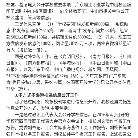
校友、基层电大公开学校重要事项；广东理工职业学院中山校区编
印了2期《中山校区简讯》，向全体教职工、中山市相关单位公开
校区建设、管理等信息。
三是信息宣传。（1）“学校要闻”栏发布新闻600篇、“系统动
态”栏发布新闻稿件615篇、“理工新闻”栏发布新闻共580篇、组宣
部网页发布新闻130篇，共编辑图片约3000张。（2）开大、理工官
方微信发布信息约100条，阅读量超过5万人次，两校官微粉丝量近
万人（增长近一倍）。
四是对外宣传工作。在《光明日报》、《南方日报》、《广州
日报》、《南方都市报》、《羊城晚报》、《中山日报》和《中山
商报》，以及广东卫视、中山广播电视台、新华网、凤凰网、
21CN新闻等媒体刊登信息约32篇（条）。向广东教育厅“广东教
育”栏目投稿117篇，采纳70篇；在国家开放大学时讯公开各类信息
27条（篇）。
3.
多方式多渠道推进信息公开工作
除了通过网络、校报校刊等进行信息公开外，我校还努力拓宽
信息公开的方式、渠道,主要包括：
一是通过教职工代表大会公开学校信息。在2016年4月召开的
学校第四届教职工代表大会第六次会议上，校长刘文清作学校工作
报告，党委副书记、工会主席李海燕作工会工作报告，副校长陈显
强作学校财务工作报告，副校长孙平作提案工作报告，上述报告公