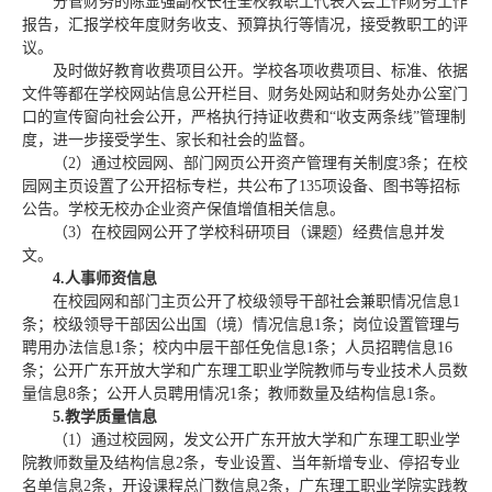
分管财务的陈显强副校长在全校教职工代表大会上作财务工作
报告，汇报学校年度财务收支、预算执行等情况，接受教职工的评
议。
及时做好教育收费项目公开。学校各项收费项目、标准、依据
文件等都在学校网站信息公开栏目、财务处网站和财务处办公室门
口的宣传窗向社会公开，严格执行持证收费和“收支两条线”管理制
度，进一步接受学生、家长和社会的监督。
（2）通过校园网、部门网页公开资产管理有关制度3条；在校
园网主页设置了公开招标专栏，共公布了135项设备、图书等招标
公告。学校无校办企业资产保值增值相关信息。
（3）在校园网公开了学校科研项目（课题）经费信息并发
文。
4.
人事师资信息
在校园网和部门主页公开了校级领导干部社会兼职情况信息1
条；校级领导干部因公出国（境）情况信息1条；岗位设置管理与
聘用办法信息1条；校内中层干部任免信息1条；人员招聘信息16
条；公开广东开放大学和广东理工职业学院教师与专业技术人员数
量信息8条；公开人员聘用情况1条；教师数量及结构信息1条。
5.
教学质量信息
（1）通过校园网，发文公开广东开放大学和广东理工职业学
院教师数量及结构信息2条，专业设置、当年新增专业、停招专业
名单信息2条，开设课程总门数信息2条，广东理工职业学院实践教