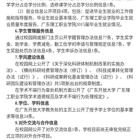
学学分占总学分比例、选修课学分占总学分比例信息1条。
（2）就业信息公开项目4项，包括：促进毕业生就业的工作措
施和指导服务、毕业生就业基本情况、广东理工职业学院毕业生就
业质量年度报告、广东理工职业学院2015届毕业生就业情况。
6.
学生管理服务信息
通过校园网或部门主页公开学籍管理办法信息77条，学生奖学
金、助学金、学费减免、勤工俭学的申请与管理规定信息7条，学
生奖励处罚办法信息4条，学生申诉办法信息1条。
7.
学风建设信息
在校园网上公开了《关于深化科研体制机制改革的实施办
法》、《横向科研经费管理办法（修订）》、《科技成果转化管理
办法（试行）》、《科研成果孵化基金管理办法（试行）》、《科
研团队建设和管理办法》共5项新出台的规章制度。
在学术不端行为查处机制方面公开了《广东开放大学 广东理
工职业学院学术道德规范及学术不端行为处理规定》。
8.
学位、学科信息
在广东开放大学教务处的主页上公开了授予学士学位的基本要
求等信息24条。
9.
对外交流与合作信息
在校园网公开了对外交流信息1条，学校目前尚无审批完结正
式立项的对外合作项目。