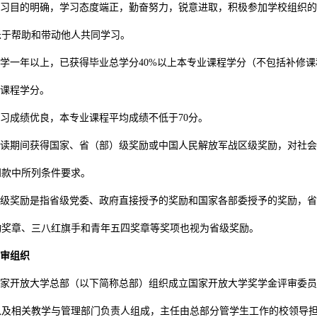
习目的明确，学习态度端正，勤奋努力，锐意进取，积极参加学校组织的
乐于帮助和带动他人共同学习。
学一年以上，已获得毕业总学分40%以上本专业课程学分（不包括补修
的课程学分。
习成绩优良，本专业课程平均成绩不低于70分。
读期间获得国家、省（部）级奖励或中国人民解放军战区级奖励，对社会
四款中所列条件要求。
级奖励是指省级党委、政府直接授予的奖励和国家各部委授予的奖励，省
动奖章、三八红旗手和青年五四奖章等奖项也视为省级奖励。
审组织
家开放大学总部（以下简称总部）组织成立国家开放大学奖学金评审委员
以及相关教学与管理部门负责人组成，主任由总部分管学生工作的校领导