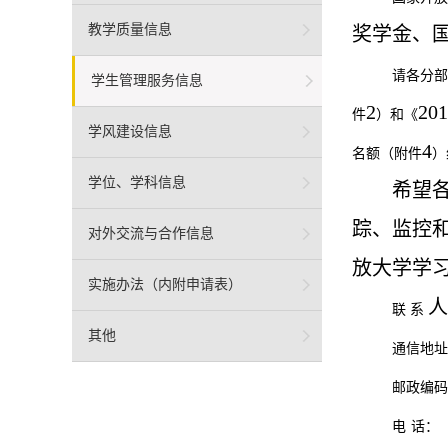
教学质量信息
奖学金、
请各分部
学生管理服务信息
2
201
件
）和《
学风建设信息
4
名额（附件
）
学位、学科信息
希望
踪、监控
对外交流与合作信息
放大学学
实施办法（内附申请表）
人
联
系
其他
通信地址
邮政编码
电
话：