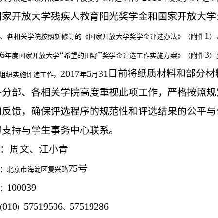
国家开放大学残疾人教育阳光奖学金和国家开放大学
1
、各相关学院按照新修订的《国家开放大学奖学金评选办法》（附件
）
6
“
”
3
年度国家开放大学
希望的田野
奖学金评选工作实施方案》（附件
）
2017
5
31
日前将纸质材料和部分材
组织实施评选工作，
年
月
各分部、各相关学院高度重视此项工作，严格按照规
和反馈，确保评选程序的规范性和评选结果的公平与
习支持与学生事务中心联系。
：周文、江小青
75
号
：北京市海淀区复兴路
100039
：
010
57519506
57519286
（
）
、