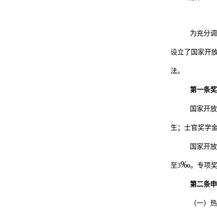
为充分调
设立了国家开
法。
第一条奖
国家开放
生；士官奖学
国家开放
‰
至3
。专项
第二条申
（一）热