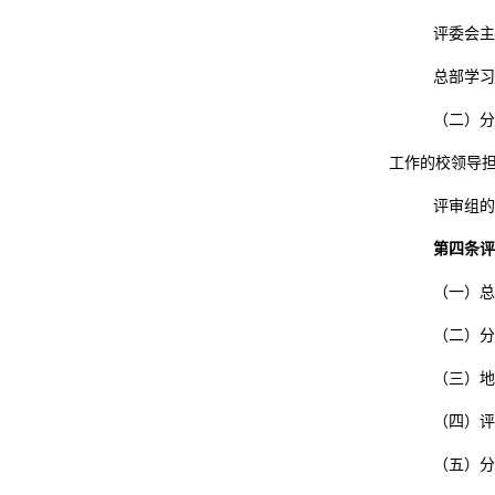
评委会主
总部学习
（二）分
工作的校领导
评审组的
第四条评
（一）总
（二）分
（三）地
（四）评
（五）分