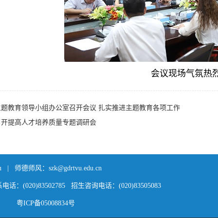
会议现场气氛热
主题教育领导小组办公室召开会议 扎实推进主题教育各项工作
召开提高人才培养质量专题调研会
n | 师德师风：szk@gdrtvu.edu.cn
20)83502785 招生咨询电话：(020)83505083
粤ICP备05008834号