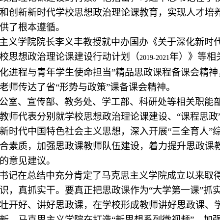
和创新新时代学校思想政治理论课教育，实现人才培养
供了根本遵循。
主义学院院长李义丰教授就中办国办《关于深化新时
校思想政治理论课建设行动计划（
年）》等相
2019-2021
化进程与青年学生使命担当”精品思政课程备课会精
老师传达了省“形势与政策”课备课会精神。
公室、宣传部、教务处、学工部、科研处等相关职能
教师代表分别就学校思想政治理论课建设、“课程思政”
新时代中国特色社会主义思想，深入开展“三全育人”
合素质，加强思政课教师队伍建设，着力提升思政课
的意见建议。
书记在总结中充分肯定了马克思主义学院成立以来取
识，真抓实干。要真正把思政课作为“大学第一课”抓
壮开好、讲好思政课，在学校形成教师讲好思政课、
新。马克思主义学院在打造“新思想系列微视频”、加