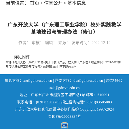
当前位置：
首页
>
信息公开
>
基本信息
广东开放大学（广东理工职业学院）校外实践教学
基地建设与管理办法（修订）
作者： 审核： 编辑： 来源： 发布时间：2022-12-12
详见附件
附件【
粤开大办〔2022〕30号+关于印发《广东开放大学（广东理工职业学院）2021-2022学
年度信息公开工作年度报告》的通知.pdf
】已下载
8075
次
校长信箱：xz@gdrtvu.edu.cn | 党委信箱：dw@gdrtvu.edu.cn | 师德师风：
szk@gdrtvu.edu.cn
地址：广东省广州市越秀区下塘西路1号 邮编：510091
联系电话：(020)83502785 招生咨询电话：(020)83505083
广东开放大学信息化建设中心制作维护 Copyright 1997-2024
粤ICP备05008834号