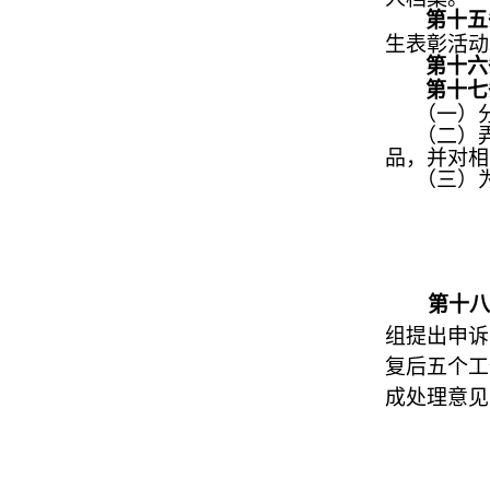
第十
生表彰活动
第十
第十七
（一）
（二）
品，并对相
（三）
第十
组
提出申诉
复后五个工
成处理意见