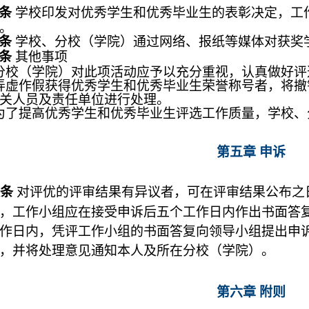
五条
学校
印发对优秀学生和优秀毕业生的表彰决定，
工
。
六条
学校、分校（学院）通过网络、报纸等媒体对获奖
条
其他事项
分校（学院）对此项活动应予以充分重视，认真做好评
弄虚作假获得优秀学生和优秀毕业生荣誉称号者，将撤
关人员及责任单位进行处理。
为了提高优秀学生和优秀毕业生评选工作质量，学校
第五章 申诉
八条
对评优的评审结果有异议者，可在评审结果公布之
，
工作小组
应在接受申诉后五个工作日内作出书面答
作日内，凭评
工作小组
的书面答复向领导小组提出申
，并将处理意见通知本人及所在分校（学院）。
第六章 附则