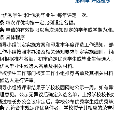
第四章 评选程序
条
“优秀学生”和“优秀毕业生”每年评定一次。
条
每次评优均按一定比例设定名额。
二条
申请的有效期限以当次通知规定的学年或学期为准
三条
具体程序
领导小组
制定实施方案和印发本年度评选工作通知，部
工作小组
按照本办法及相关通知要求制定实施细则，组
组
根据推荐名额，初审确定优秀学生或毕业生候选人
优秀毕业生候选人名单及相关材料。
学校学生工作部门核实
工作小组
推荐名单及其相关材料
候选人进行评审。
领导小组
将评审结果于学校校园网站公示一周。如有异
理意见。公示无异议后确定入选名单，上报学校校长
通过校长办公会议审定后，
学校
公布优秀学生或优秀毕
四条
凡符合本规定评优条件者，学校授予其相应的荣誉